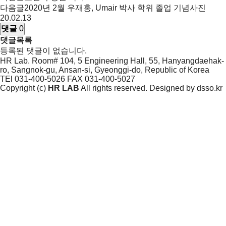
다음글
2020년 2월 우재홍, Umair 박사 학위 졸업 기념사진
20.02.13
댓글
0
댓글목록
등록된 댓글이 없습니다.
HR Lab. Room# 104, 5 Engineering Hall, 55, Hanyangdaehak-
ro, Sangnok-gu, Ansan-si, Gyeonggi-do, Republic of Korea
TEl 031-400-5026
FAX 031-400-5027
Copyright (c)
HR LAB
All rights reserved. Designed by
dsso.kr